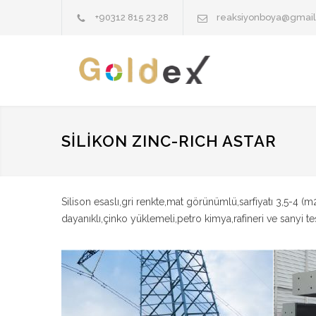
+90312 815 23 28
reaksiyonboya@gmai
SİLİKON ZINC-RICH ASTAR
Silison esaslı,gri renkte,mat görünümlü,sarfiyatı 3,5-4 (
dayanıklı,çinko yüklemeli,petro kimya,rafineri ve sanyi te